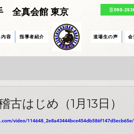
 全真会館 東京
090-253
ス内容
指導者紹介
道場生の声
会
稽古はじめ（1月13日）
tic.com/video/114648_2e8a43444bce454db586f147d5ecb65e/