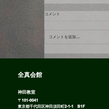
コメント
コメントを追加…
【8/4】本日の稽古〜①パン
チをまっすぐ打つこと②上段
回し蹴りの攻防(先日の試合は
上段回し蹴りで負け)③行き当
​全真会館
たりばったりではなくシナリ
オを持ってスパーリング。
神田教室
〒101-0041
​東京都千代田区神田須田町2-1-1 B1F