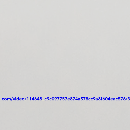
tic.com/video/114648_c9c097757e874a578cc9a8f604eac576/