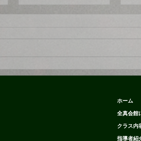
【7/28】本日昇級試験です。
【大
白帯二名、茶白帯一名、おつ
ませ
かれさまでした。
合、
た。
ホーム
全真会館
クラス内
指導者紹