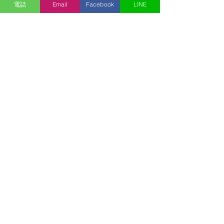
電話
Email
Facebook
LINE
コメントを追加…
【7/28】本日昇級試験で
【大会出場】良
す。白帯二名、茶白帯一
だせませんでし
名、おつかれさまでし
ぶりの試合、よ
た。
てくれました。
​全真会館
神田教室
〒101-0041
​東京都千代田区神田須田町2-1-1 B1F
杉並教室
〒168-0061
​東京都杉並区大宮1-14-7 B1F
ホーム
道場生の声
全真会館について
会費について