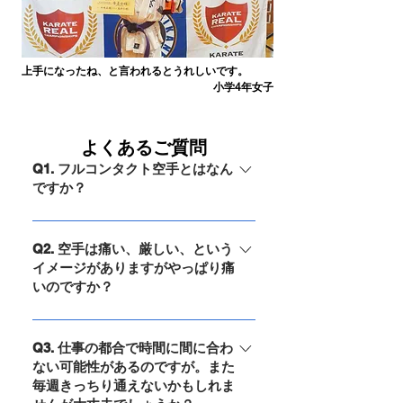
上手になったね、と言われるとうれしいです。
​小学4年女子
よくあるご質問
Q1. フルコンタクト空手とはなん
ですか？
A. 空手には大きく分けてフルコンタク
ト空手と伝統派空手の2種類がありま
Q2. 空手は痛い、厳しい、という
イメージがありますがやっぱり痛
す。①フルコンタクト空手：フルコン
いのですか？
タクト空手は、打撃技術に特化し、実
際の戦闘に近いスパーリングや試合が
A. フルコンタクトなので痛いと感じる
行われます。パンチやキックは本気で
場面はあるかもしれませんが、練習は
Q3. 仕事の都合で時間に間に合わ
当てられ、防具類を使用することが一
ない可能性があるのですが。また
レベルに応じて強弱をつけますので
般的です。効果的な攻撃技術と防御技
毎週きっちり通えないかもしれま
（そのために帯の色があります）ご心
術を高度に磨くことが求められます。