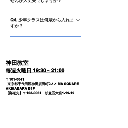
せんが大丈夫でしょうか？
配はいりません。痛いのは嫌だという
②伝統派空手：伝統派空手は、歴史的
方にはご要望に応じた練習メニューを
な型（カタ）や伝統的な訓練方法に焦
A. 途中入退出全然OKです。皆さん、
きちんと用意いたします。いずれにし
点を当てています。打撃技術の練習も
仕事の都合があり、定刻に全員そろう
Q4. 少年クラスは何歳から入れま
ろ未経験の方に厳しく指導することは
すか？
行われますが、競技性はフルコンタク
ことはほぼありません。ご心配なく。
絶対にありませんのでご安心下さい。
ト空手よりも低いことが一般的です。
私もそうでしたが最初は全員未経験
A. 会話ができれば何歳からでも大丈夫
精神的な側面、礼儀、倫理、哲学など
者。大丈夫です。40代に入ってから始
です。
が重要視されます。打撃は軽い接触で
める方もたくさんいらっしゃいます。
行うことが多いです。
お子様は空手を習うことで心身ともに
​神田教室
強く、逞しくなり、余裕と自信が生ま
​毎週火曜日 19:30～21:00
れます。
〒101-0041
東京都千代田区神田須田町2-1-1 MA SQUARE
AKIHABARA B1F
【郵送先】〒168-0061 杉並区大宮1-19-19